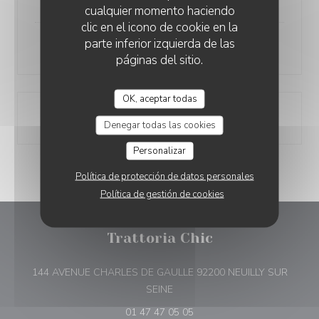
cualquier momento haciendo
clic en el icono de cookie en la
parte inferior izquierda de las
Tarte tatin maison
páginas del sitio.
OK, aceptar todas
Coupe de champagne
Denegar todas las cookies
Personalizar
Política de protección de datos personales
Política de gestión de cookies
Trattoria Chic
144 AVENUE CHARLES DE GAULLE 92200 NEUILLY SUR
((abre en una nueva ventana))
SEINE
01 47 47 05 05