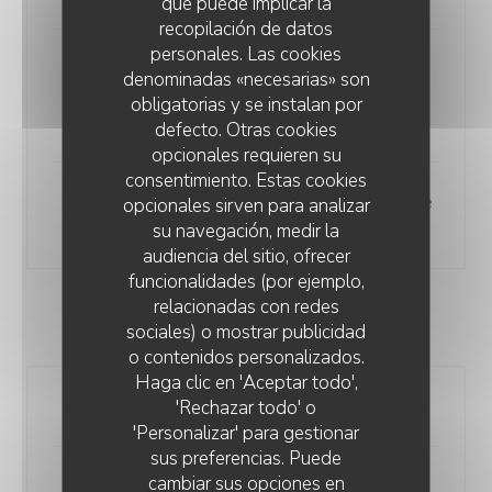
que puede implicar la
recopilación de datos
personales. Las cookies
Médaillon de Veau, crème
denominadas «necesarias» son
champignon, jambon de parme et
obligatorias y se instalan por
pâte fraiche
defecto. Otras cookies
opcionales requieren su
consentimiento. Estas cookies
Filet de bar, sauce citron et pomme
opcionales sirven para analizar
su navegación, medir la
vapeur
audiencia del sitio, ofrecer
funcionalidades (por ejemplo,
relacionadas con redes
DESSERT
sociales) o mostrar publicidad
o contenidos personalizados.
TRATTORIA CHIC
Haga clic en 'Aceptar todo',
'Rechazar todo' o
Tiramisu maison
'Personalizar' para gestionar
sus preferencias. Puede
cambiar sus opciones en
Sorbet citron limoncello