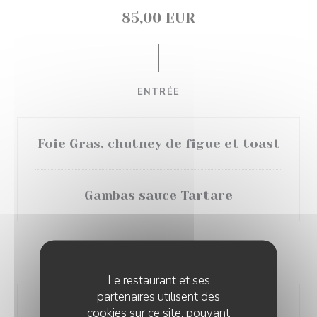
85,00 EUR
ENTRÉE
Foie Gras, chutney de figue et toast
Gambas sauce Tartare
PLAT
Le restaurant et ses
partenaires utilisent des
Filet de boeuf et ses frites maison
cookies sur ce site, pouvant