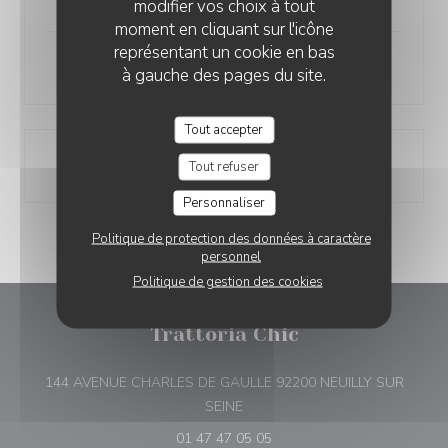
modifier vos choix à tout
moment en cliquant sur l'icône
représentant un cookie en bas
Tarte tatin maison
à gauche des pages du site.
Tout accepter
Coupe de champagne
Tout refuser
Personnaliser
Politique de protection des données à caractère
personnel
Politique de gestion des cookies
Trattoria Chic
144 AVENUE CHARLES DE GAULLE 92200 NEUILLY SUR
((ouvre une nouvelle fenêtre))
SEINE
01 47 47 05 05