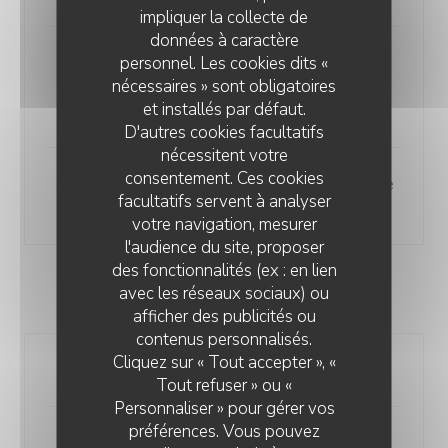
impliquer la collecte de
données à caractère
personnel. Les cookies dits «
Médaillon de Veau, crème
nécessaires » sont obligatoires
champignon, jambon de parme et
et installés par défaut.
pâte fraiche
D'autres cookies facultatifs
nécessitent votre
consentement. Ces cookies
Filet de bar, sauce citron et pomme
facultatifs servent à analyser
vapeur
votre navigation, mesurer
l'audience du site, proposer
des fonctionnalités (ex : en lien
avec les réseaux sociaux) ou
DESSERT
afficher des publicités ou
TRATTORIA CHIC
contenus personnalisés.
Cliquez sur « Tout accepter », «
Tiramisu maison
Tout refuser » ou «
Personnaliser » pour gérer vos
préférences. Vous pouvez
Sorbet citron limoncello