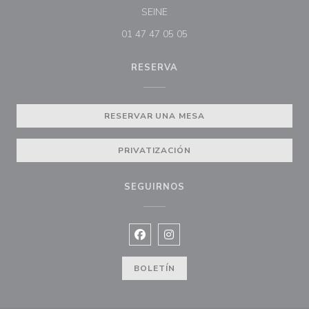
((abre en una nueva ventana))
SEINE
01 47 47 05 05
RESERVA
RESERVAR UNA MESA
PRIVATIZACIÓN
SEGUIRNOS
Facebook ((abre en una nueva vent
Instagram ((abre en una nuev
BOLETÍN