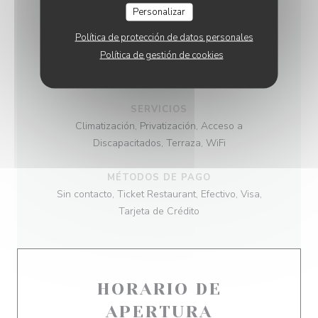
COCINA
Personalizar
Italiana
Política de protección de datos personales
Política de gestión de cookies
TIPO DE NEGOCIO
Restaurante Italiano
SERVICIOS
Climatización, Privatización, Acceso a
Discapacitados, Terraza, WiFi
MÉTODOS DE PAGO
Sin contacto, Ticket Restaurant, Efectivo, Visa,
Tarjeta de Crédito
HORARIO DE
APERTURA