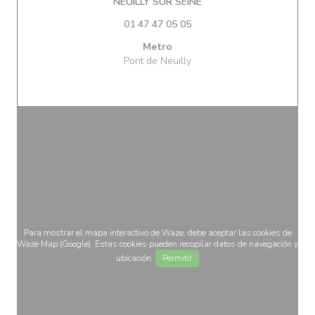
((abre en una nueva ven
NEUILLY SUR SEINE
01 47 47 05 05
Metro
Pont de Neuilly
Para mostrar el mapa interactivo de Waze, debe aceptar las cookies de
Waze Map (Google). Estas cookies pueden recopilar datos de navegación y
ubicación.
Permitir