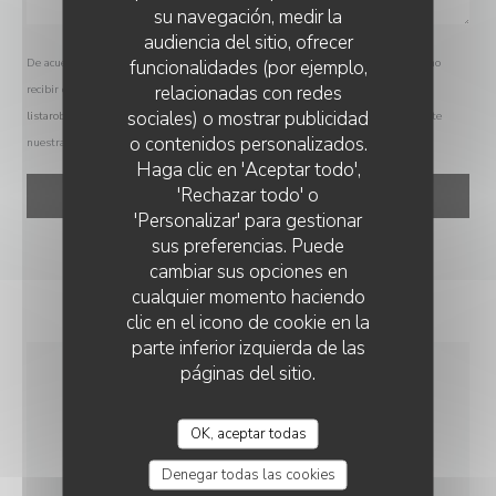
su navegación, medir la
audiencia del sitio, ofrecer
funcionalidades (por ejemplo,
De acuerdo con la normativa de protección de datos, puede ejercer su derecho a no
relacionadas con redes
recibir comunicaciones comerciales inscribiéndose en la Lista Robinson:
sociales) o mostrar publicidad
listarobinson.es
. Para más información sobre el tratamiento de sus datos, consulte
o contenidos personalizados.
nuestra
política de privacidad
.
TRATTORIA CHIC
Haga clic en 'Aceptar todo',
'Rechazar todo' o
'Personalizar' para gestionar
sus preferencias. Puede
cambiar sus opciones en
cualquier momento haciendo
clic en el icono de cookie en la
parte inferior izquierda de las
páginas del sitio.
INFORMACIÓN
OK, aceptar todas
GENERAL
Denegar todas las cookies