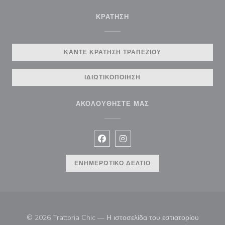
ΚΡΆΤΗΣΗ
ΚΆΝΤΕ ΚΡΆΤΗΣΗ ΤΡΑΠΕΖΙΟΎ
ΙΔΙΩΤΙΚΟΠΟΊΗΣΗ
ΑΚΟΛΟΥΘΉΣΤΕ ΜΑΣ
Facebook ((ανοίγει σε νέο παράθυρ
Instagram ((ανοίγει σε νέο π
ΕΝΗΜΕΡΩΤΙΚΌ ΔΕΛΤΊΟ
© 2026 Trattoria Chic — Η ιστοσελίδα του εστιατορίου