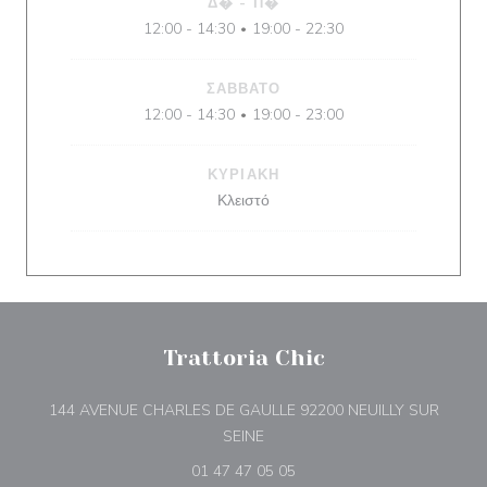
Δ�
-
Π�
12:00 - 14:30
19:00 - 22:30
•
ΣΆΒΒΑΤΟ
12:00 - 14:30
19:00 - 23:00
•
ΚΥΡΙΑΚΉ
Κλειστό
Trattoria Chic
144 AVENUE CHARLES DE GAULLE 92200 NEUILLY SUR
((ανοίγει σε νέο παράθυρο))
SEINE
01 47 47 05 05