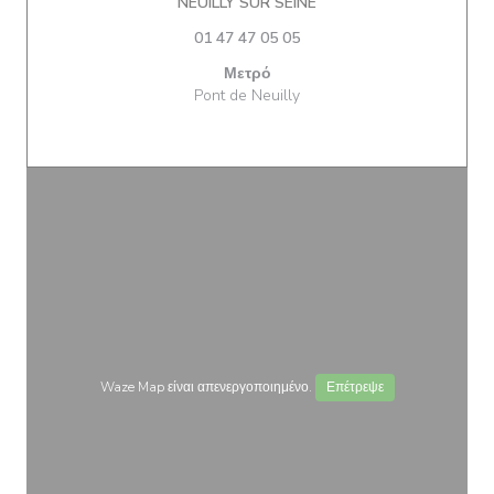
((ανοίγει σε νέο παράθ
NEUILLY SUR SEINE
01 47 47 05 05
Μετρό
Pont de Neuilly
Waze Map είναι απενεργοποιημένο.
Επέτρεψε