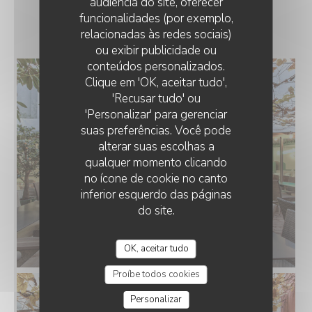
audiência do site, oferecer
PRIVÉE
funcionalidades (por exemplo,
relacionadas às redes sociais)
ou exibir publicidade ou
conteúdos personalizados.
TRATTORIA CHIC
Clique em 'OK, aceitar tudo',
'Recusar tudo' ou
'Personalizar' para gerenciar
suas preferências. Você pode
alterar suas escolhas a
qualquer momento clicando
no ícone de cookie no canto
inferior esquerdo das páginas
do site.
OK, aceitar tudo
Proíbe todos cookies
Personalizar