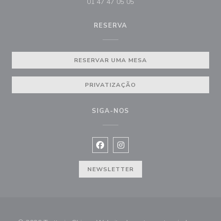
01 47 47 05 05
RESERVA
RESERVAR UMA MESA
PRIVATIZAÇÃO
SIGA-NOS
Facebook ((abre numa nova janela))
Instagram ((abre numa nova ja
NEWSLETTER