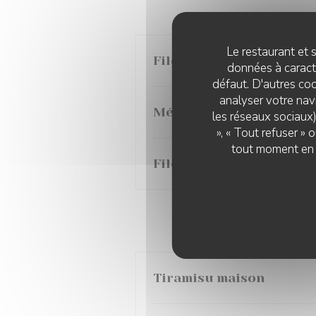
Le restaurant et s
Filet de boeuf et ses fr
données à caractè
défaut. D'autres coo
analyser votre navi
Médaillon de Veau, crè
les réseaux sociaux)
», « Tout refuser »
tout moment en c
Filet de bar, sauce cit
Tiramisu maison