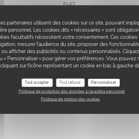
PLAT
es partenaires utilisent des cookies sur ce site, pouvant impli
ites maison
re personnel. Les cookies dits « nécessaires » sont obligatoire
kies facultatifs nécessitent votre consentement. Ces cookies 
gation, mesurer l'audience du site, proposer des fonctionnalité
me champignon, jambon de parme et pâte fraich
 ou afficher des publicités ou contenus personnalisés. Clique
 ou « Personnaliser » pour gérer vos préférences. Vous pouvez 
TRATTORIA CHIC
liquant sur l'icône représentant un cookie en bas à gauche d
ron et pomme vapeur
Tout accepter
Tout refuser
Personnaliser
Politique de protection des données à caractère personnel
Politique de gestion des cookies
DESSERT