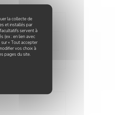
quer la collecte de
s et installés par
facultatifs servent à
s (ex : en lien avec
e
z sur « Tout accepter
modifier vos choix à
es pages du site.